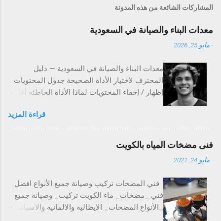
المشاركات الشائعة من هذه المدونة
معدات البناء والصيانة في السعودية
-
مايو 25, 2026
معدات البناء والصيانة في السعودية — دليل
المحترف لاختيار الأداة الصحيحة جدول المحتويات
إظهار / إخفاء المحتويات لماذا الأداة الخاطئة أغلى
من الصحيحة دائماً رونق الشرق الأوسط — ماذا تجد
قراءة المزيد
فيه؟ دليل الأقسام — كل قسم ولمن هو الأدوات
الكهربائية العدد اليدوية المولدات ومحركات البنزين
أدوات السلامة والحماية العدد والأجهزة الدقيقة
فنى مضخات المياه بالكويت
أدوات العناية بالمركبة معدات الرفع والتحميل
-
مايو 24, 2021
العلامات التجارية — لماذا تهم؟ خلاصة المحترف
آراء العملاء الأسئلة الشائعة المشروع على وشك
فني المضخات تركيب وصيانة جميع الأنواع افضل
الانتهاء. الموعد محدد. والأداة التي اشتريتها منذ
فني _مضخات_ ماء الكويت تركيب_ وصيانة جميع
شهرين توقفت اليوم. هذا المشهد يعرفه كل من
_الأنواع المضخات_ الايطاليه والالمانيه والاسبانيه
عمل في مواقع البناء أو الصيانة الصناعية. الأداة
خبره سنوات _طويله جميع_ انواع وأحجام